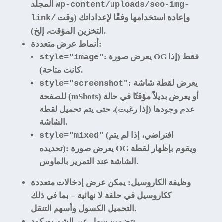
المجلد
wp-content/uploads/seo-img-
وإعادة استخدامها وفقًا لإعداداتك (وقت
link/
التخزين المؤقت، إلخ).
:
أنماط عرض متعددة
: يعرض صورة OG فقط (إذا
style="image"
كانت متاحة).
: يعرض لقطة شاشة
style="screenshot"
للصفحة (mShots) أو يعرض بديلاً مؤقتًا في حالة
عدم وجودها (إذا رغبت)، حتى يتم تحميل لقطة
الشاشة.
(افتراضي، إذا لم يتم
style="mixed"
تحديده): يعرض صورة OG ويقوم بإظهار لقطة
الشاشة عند التمرير بالماوس.
وظيفة الكاروسيل
: يمكن عرض إدخالات متعددة
ككاروسيل في حلقة لا نهائية – بما في ذلك
التحميل الكسول وأسهم التنقل.
:
تضمين سهل عبر الشورت كود