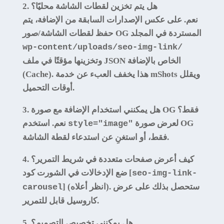
2. هل يتم تخزين لقطات الشاشة محليًا؟
نعم. على عكس الإصدارات السابقة من الإضافة، يتم
حفظ لقطات الشاشة/صور OG المستردة في المجلد
wp-content/uploads/seo-img-link/
وتخزينها مؤقتًا في ملف JSON الخاص بالإضافة
(Cache). هذا يخفف العبء عن خدمة mShots ويقلل
أوقات التحميل.
3. هل يمكنني استخدام الإضافة مع صورة OG فقط؟
لعرض صورة OG
نعم. استخدم
style="image"
فقط، أو استغنِ عن استدعاء لقطة الشاشة.
4. كيف أعرض صفحات متعددة في شريط التمرير؟
ضع الإدخالات في الشورت كود [
seo-img-link-
] (انظر أعلاه). ستحصل بذلك على عرض
carousel
كاروسيل قابل للتمرير.
5. هل يمكنني تخصيص التصميم؟