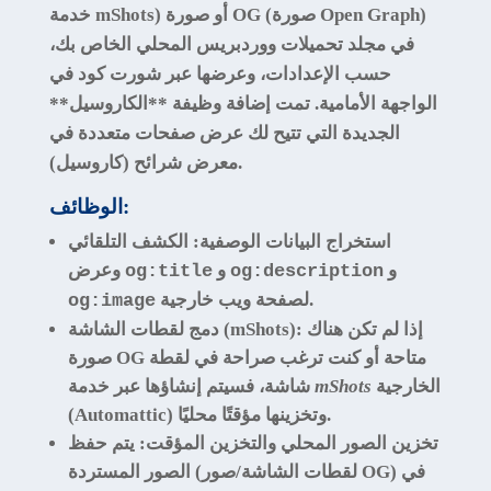
خدمة mShots) أو صورة OG (صورة Open Graph)
في مجلد تحميلات ووردبريس المحلي الخاص بك،
حسب الإعدادات، وعرضها عبر شورت كود في
الواجهة الأمامية. تمت إضافة وظيفة **الكاروسيل**
الجديدة التي تتيح لك عرض صفحات متعددة في
معرض شرائح (كاروسيل).
الوظائف:
استخراج البيانات الوصفية
: الكشف التلقائي
و
و
وعرض
og:title
og:description
لصفحة ويب خارجية.
og:image
: إذا لم تكن هناك
دمج لقطات الشاشة (mShots)
صورة OG متاحة أو كنت ترغب صراحة في لقطة
الخارجية
mShots
شاشة، فسيتم إنشاؤها عبر خدمة
(Automattic) وتخزينها مؤقتًا محليًا.
تخزين الصور المحلي والتخزين المؤقت
: يتم حفظ
الصور المستردة (لقطات الشاشة/صور OG) في