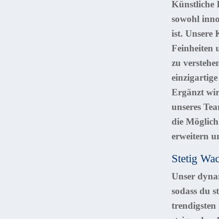
Künstliche I
sowohl inno
ist. Unsere 
Feinheiten 
zu verstehe
einzigartig
Ergänzt wir
unseres Tea
die Möglich
erweitern u
Stetig Wa
Unser dynam
sodass du st
trendigsten