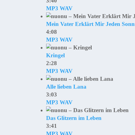
3:40
MP3
WAV
Mein Vater Erklärt Mir Jeden Son
4:08
MP3
WAV
Kringel
2:28
MP3
WAV
Alle lieben Lana
3:03
MP3
WAV
Das Glitzern im Leben
3:41
MP3
WAV