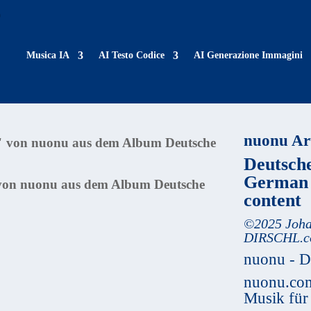
Musica IA
AI Testo Codice
AI Generazione Immagini
nuonu Art
Deutsche
German l
 von nuonu aus dem Album Deutsche
content
©
2025
Joha
DIRSCHL.
nuonu - D
nuonu.com
Musik für 