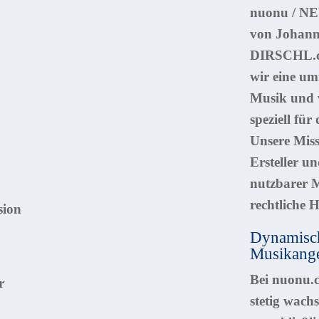
nuonu / 
von Johann 
DIRSCHL.c
wir eine umf
Musik und v
speziell fü
Unsere Missi
Ersteller u
nutzbarer M
rechtliche 
Dynamisch
Musikang
Bei nuonu.c
stetig wach