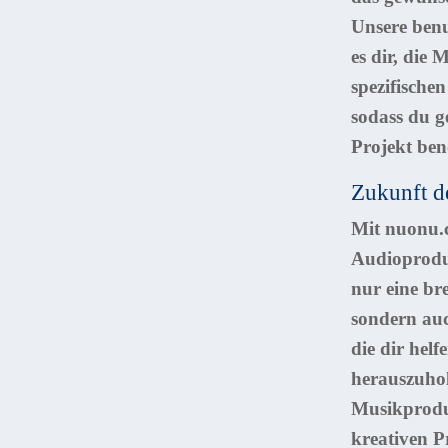
Unsere benu
es dir, die
spezifische
sodass du g
Projekt benö
Zukunft d
Mit nuonu.c
Audioproduk
nur eine bre
sondern auc
die dir helf
herauszuhol
Musikproduz
kreativen P