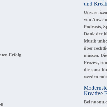
und Kreat
Unsere lizen
von Anwend
Podcasts, S
Dank der kl
Musik unko
über recht
müssen. Dies
Prozess, so
die sonst f
werden müs
Modernste
Kreative E
Bei nuonu.c