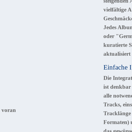
steigenden 
vielfältige 
Geschmäcke
Jedes Album
oder "Germa
kuratierte 
aktualisier
Einfache 
Die Integra
ist denkbar
alle notwen
Tracks, ein
Tracklänge
Formaten) u
das gewünsc