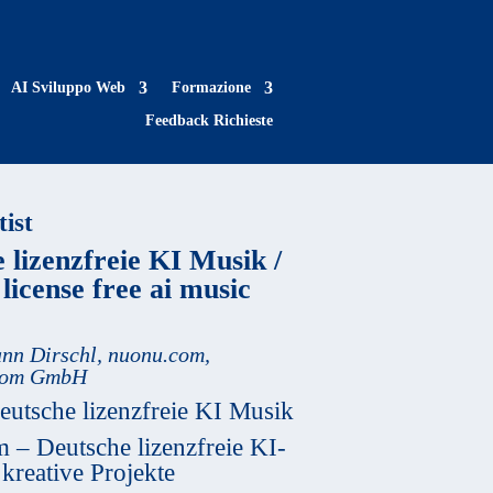
AI Sviluppo Web
Formazione
Feedback Richieste
ist
 lizenzfreie KI Musik /
icense free ai music
nn Dirschl
,
nuonu.com,
com GmbH
eutsche lizenzfreie KI Musik
 – Deutsche lizenzfreie KI-
kreative Projekte