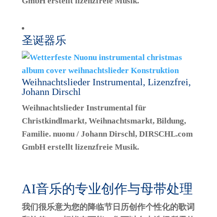
GmbH erstellt lizenzfreie Musik.
圣诞器乐
Weihnachtslieder Instrumental, Lizenzfrei,
Johann Dirschl
Weihnachtslieder Instrumental für
Christkindlmarkt, Weihnachtsmarkt, Bildung,
Familie. nuonu / Johann Dirschl, DIRSCHL.com
GmbH erstellt lizenzfreie Musik.
AI音乐的专业创作与母带处理
我们很乐意为您的降临节日历创作个性化的歌词