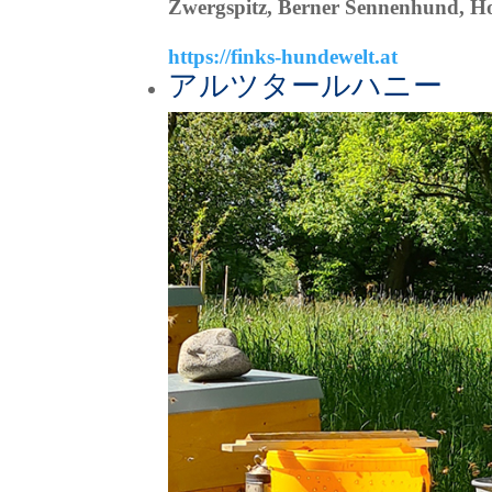
Zwergspitz, Berner Sennenhund, Ho
https://finks-hundewelt.at
アルツタールハニー