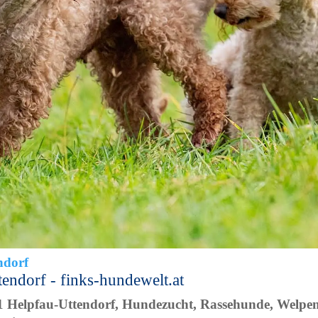
endorf - finks-hundewelt.at
1 Helpfau-Uttendorf, Hundezucht, Rassehunde, Welpen