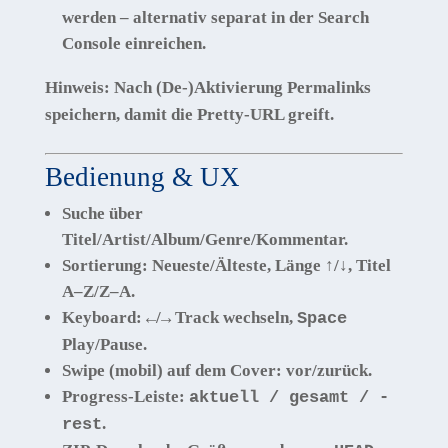
werden – alternativ separat in der Search
Console einreichen.
Hinweis:
Nach (De-)Aktivierung
Permalinks
speichern
, damit die Pretty-URL greift.
Bedienung & UX
Suche
über
Titel/Artist/Album/Genre/Kommentar.
Sortierung
: Neueste/Älteste, Länge ↑/↓, Titel
A–Z/Z–A.
Keyboard
:
/
Track wechseln,
←
→
Space
Play/Pause.
Swipe
(mobil) auf dem Cover: vor/zurück.
Progress-Leiste
:
aktuell / gesamt / -
.
rest