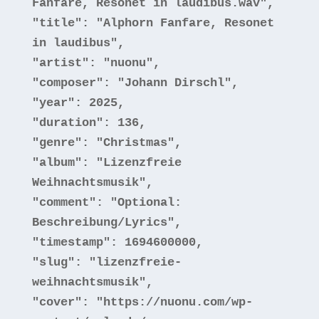
Fanfare, Resonet in laudibus.wav"
,
"title"
:
"Alphorn Fanfare, Resonet
in laudibus"
,
"artist"
:
"nuonu"
,
"composer"
:
"Johann Dirschl"
,
"year"
:
2025
,
"duration"
:
136
,
"genre"
:
"Christmas"
,
"album"
:
"Lizenzfreie
Weihnachtsmusik"
,
"comment"
:
"Optional:
Beschreibung/Lyrics"
,
"timestamp"
:
1694600000
,
"slug"
:
"lizenzfreie-
weihnachtsmusik"
,
"cover"
:
"https://nuonu.com/wp-