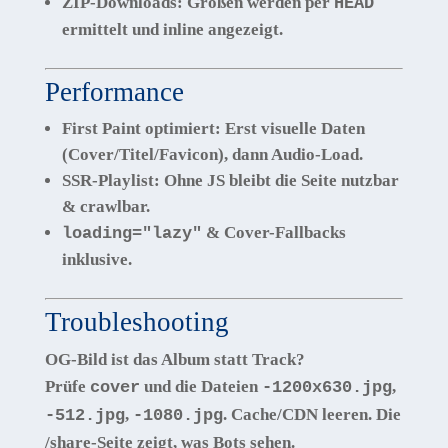
ZIP-Downloads
: Größen werden per
HEAD
ermittelt und inline angezeigt.
Performance
First Paint optimiert:
Erst visuelle Daten
(Cover/Titel/Favicon),
dann
Audio-Load.
SSR-Playlist:
Ohne JS bleibt die Seite nutzbar
& crawlbar.
& Cover-Fallbacks
loading="lazy"
inklusive.
Troubleshooting
OG-Bild ist das Album statt Track?
Prüfe
und die Dateien
,
cover
-1200x630.jpg
,
. Cache/CDN leeren. Die
-512.jpg
-1080.jpg
/share
-Seite zeigt, was Bots sehen.