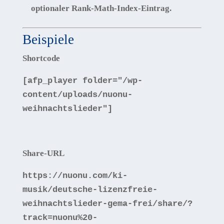
optionaler Rank-Math-Index-Eintrag.
Beispiele
Shortcode
[
afp_player folder=
"/wp-
content/uploads/nuonu-
weihnachtslieder"
]
Share-URL
https:
//nu
onu.com/ki-
musik/deutsche-lizenzfreie-
weihnachtslieder-gema-frei/share/?
track=nuonu%20-