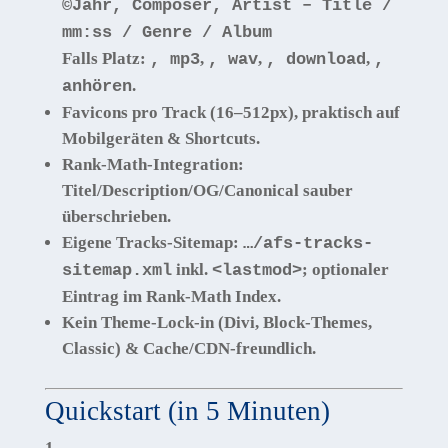
©Jahr, Composer, Artist – Title /
mm:ss / Genre / Album
Falls Platz:
,
,
,
, mp3
, wav
, download
,
.
anhören
Favicons pro Track
(16–512px), praktisch auf
Mobilgeräten & Shortcuts.
Rank-Math-Integration:
Titel/Description/OG/Canonical sauber
überschrieben.
Eigene Tracks-Sitemap:
…/afs-tracks-
inkl.
; optionaler
sitemap.xml
<lastmod>
Eintrag im Rank-Math Index.
Kein Theme-Lock-in
(Divi, Block-Themes,
Classic) & Cache/CDN-freundlich.
Quickstart (in 5 Minuten)