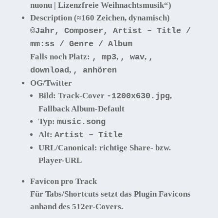
nuonu | Lizenzfreie Weihnachtsmusik“)
Description
(≈160 Zeichen, dynamisch)
©Jahr, Composer, Artist – Title /
mm:ss / Genre / Album
Falls noch Platz:
,
,
, mp3
, wav
,
,
download
, anhören
OG/Twitter
Bild
: Track-Cover
,
-1200x630.jpg
Fallback Album-Default
Typ
:
music.song
Alt
:
Artist – Title
URL/Canonical
: richtige Share- bzw.
Player-URL
Favicon pro Track
Für Tabs/Shortcuts setzt das Plugin Favicons
anhand des 512er-Covers.