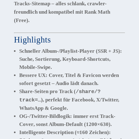
Tracks-Sitemap
– alles schlank, crawler-
freundlich und kompatibel mit Rank Math
(Free).
Highlights
Schneller Album-/Playlist-Player
(SSR + JS):
Suche, Sortierung, Keyboard-Shortcuts,
Mobile-Swipe.
Bessere UX:
Cover, Titel & Favicon werden
sofort
gesetzt – Audio lädt
danach
.
Share-Seiten pro Track
(
/share/?
), perfekt für Facebook, X/Twitter,
track=…
WhatsApp & Google.
OG-/Twitter-Bildlogik:
immer erst
Track-
Cover
, sonst Album-Default (1200×630).
Intelligente Description (≈160 Zeichen):