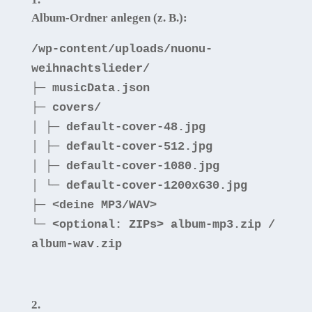
Album-Ordner
anlegen (z. B.):
/wp-content/
uploads
/nuonu-
weihnachtslieder/
├─
musicData.json
├─
covers
/
│
├─
default
-
cover
-
48
.jpg
│
├─
default
-
cover
-
512
.jpg
│
├─
default
-
cover
-
1080
.jpg
│
└─
default
-
cover
-
1200x630.jpg
├─
<
deine
MP3
/
WAV
>
└─
<
optional
:
ZIPs
>
album
-
mp3.zip
/
album
-
wav.zip