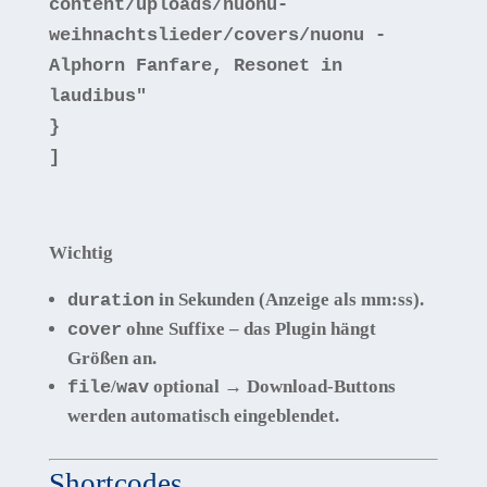
content/uploads/nuonu-
weihnachtslieder/covers/nuonu -
Alphorn Fanfare, Resonet in
laudibus"
}
]
Wichtig
in
Sekunden
(Anzeige als
mm:ss
).
duration
ohne
Suffixe – das Plugin hängt
cover
Größen an.
/
optional → Download-Buttons
file
wav
werden automatisch eingeblendet.
Shortcodes